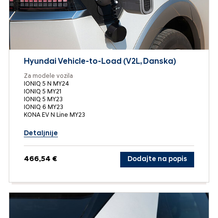
Hyundai Vehicle-to-Load (V2L, Danska)
Za modele vozila
IONIQ 5 N MY24
IONIQ 5 MY21
IONIQ 5 MY23
IONIQ 6 MY23
KONA EV N Line MY23
Detaljnije
466,54 €
Dodajte na popis