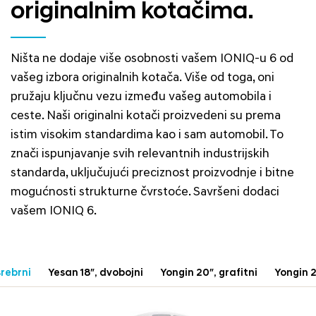
originalnim kotačima.
Ništa ne dodaje više osobnosti vašem IONIQ-u 6 od
vašeg izbora originalnih kotača. Više od toga, oni
pružaju ključnu vezu između vašeg automobila i
ceste. Naši originalni kotači proizvedeni su prema
istim visokim standardima kao i sam automobil. To
znači ispunjavanje svih relevantnih industrijskih
standarda, uključujući preciznost proizvodnje i bitne
mogućnosti strukturne čvrstoće. Savršeni dodaci
vašem IONIQ 6.
srebrni
Yesan 18″, dvobojni
Yongin 20″, grafitni
Yongin 2