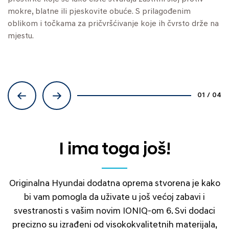
vaš prtljažnik čistim.
mokre, blatne ili pjeskovite obuće. S prilagođenim
i konvencionalni tepisi od velura. Izrađene su po mjeri
odgovarala čitavom nizu različitih transporta koji vam je
oblikom i točkama za pričvršćivanje koje ih čvrsto drže na
kako bi savršeno pristajale u prostor za noge, a na mjestu
potreban za život.
mjestu.
ih drže standardne točke za pričvršćivanje i protuklizna
podloga.
01
/
04
I ima toga još!
Originalna Hyundai dodatna oprema stvorena je kako
bi vam pomogla da uživate u još većoj zabavi i
svestranosti s vašim novim IONIQ-om 6. Svi dodaci
precizno su izrađeni od visokokvalitetnih materijala,