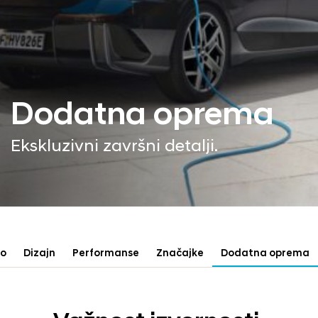
Dodatna oprema
Ekskluzivni završni detalji.
no
Dizajn
Performanse
Značajke
Dodatna oprema