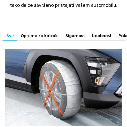
tako da će savršeno pristajati vašem automobilu.
Sve
Oprema za kotače
Sigurnost
Udobnost
Pak