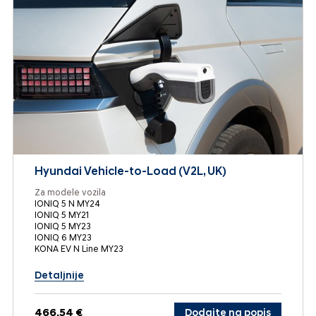
Hyundai Vehicle-to-Load (V2L, UK)
Za modele vozila
IONIQ 5 N MY24
IONIQ 5 MY21
IONIQ 5 MY23
IONIQ 6 MY23
KONA EV N Line MY23
Detaljnije
466,54 €
Dodajte na popis