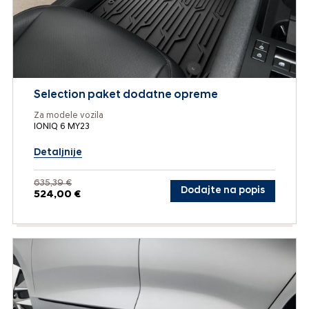
Selection paket dodatne opreme
Za modele vozila
IONIQ 6 MY23
Detaljnije
635,39 €
Dodajte na popis
524,00 €