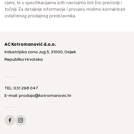
cijeni, te u specifikacijama istih nastojimo biti što precizniji i
točniji. Za detaljnije informacije i provjeru molimo kontaktirati
ovlaštenog prodajnog predstavnika.
AC Kotromanović d.o.o.
Industrijska zona Jug 5, 31000, Osijek
Republika Hrvatska
TEL: 031 298 047
E-mail: prodaja@kotromanovic.hr