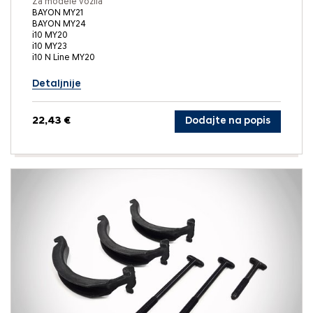
Za modele vozila
BAYON MY21
BAYON MY24
i10 MY20
i10 MY23
i10 N Line MY20
Detaljnije
22,43 €
Dodajte na popis