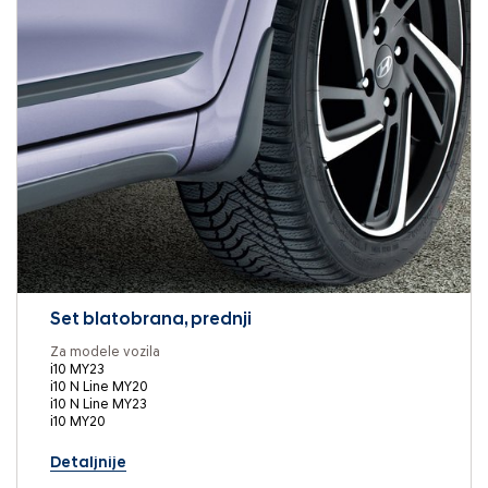
Set blatobrana, prednji
Za modele vozila
i10 MY23
i10 N Line MY20
i10 N Line MY23
i10 MY20
Detaljnije