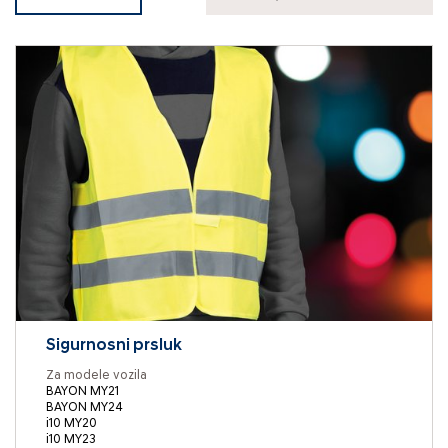
Sigurnosni prsluk
Za modele vozila
BAYON MY21
BAYON MY24
i10 MY20
i10 MY23