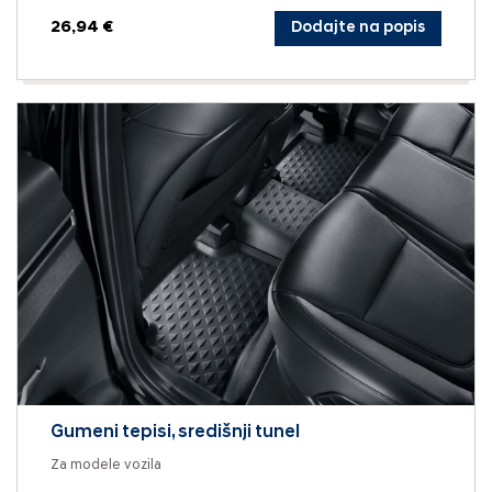
26,94 €
Dodajte na popis
Gumeni tepisi, središnji tunel
Za modele vozila