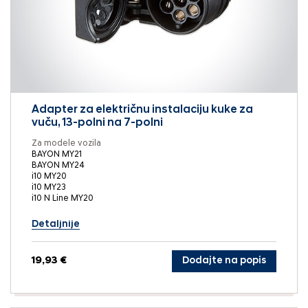
Adapter za električnu instalaciju kuke za
vuču, 13-polni na 7-polni
Za modele vozila
BAYON MY21
BAYON MY24
i10 MY20
i10 MY23
i10 N Line MY20
Detaljnije
19,93 €
Dodajte na popis