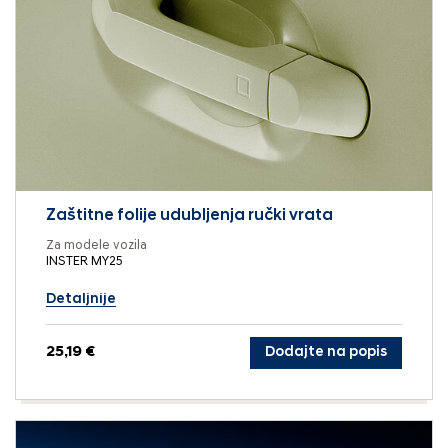
Zaštitne folije udubljenja ručki vrata
Za modele vozila
INSTER MY25
Detaljnije
25,19 €
Dodajte na popis