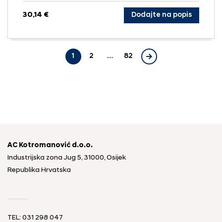
30,14 €
Dodajte na popis
1
2
…
82
AC Kotromanović d.o.o.
Industrijska zona Jug 5, 31000, Osijek
Republika Hrvatska
TEL: 031 298 047