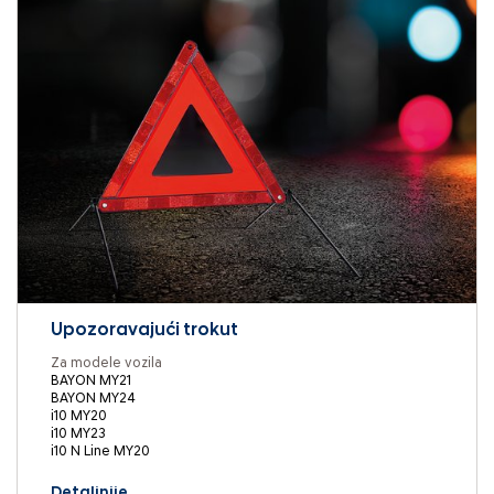
Upozoravajući trokut
Za modele vozila
BAYON MY21
BAYON MY24
i10 MY20
i10 MY23
i10 N Line MY20
Detaljnije