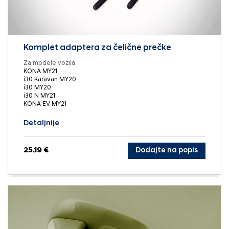
Komplet adaptera za čelične prečke
Za modele vozila
KONA MY21
i30 Karavan MY20
i30 MY20
i30 N MY21
KONA EV MY21
Detaljnije
25,19 €
Dodajte na popis