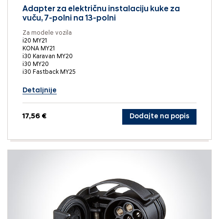
Adapter za električnu instalaciju kuke za
vuču, 7-polni na 13-polni
Za modele vozila
i20 MY21
KONA MY21
i30 Karavan MY20
i30 MY20
i30 Fastback MY25
Detaljnije
17,56 €
Dodajte na popis