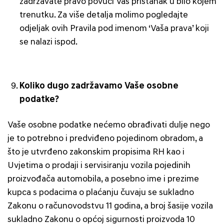
zadržavate pravo povući Vaš pristanak u bilo kojem
trenutku. Za više detalja molimo pogledajte
odjeljak ovih Pravila pod imenom ‘Vaša prava’ koji
se nalazi ispod.
Koliko dugo zadržavamo Vaše osobne
podatke?
Vaše osobne podatke nećemo obrađivati dulje nego
je to potrebno i predviđeno pojedinom obradom, a
što je utvrđeno zakonskim propisima RH kao i
Uvjetima o prodaji i servisiranju vozila pojedinih
proizvođača automobila, a posebno ime i prezime
kupca s podacima o plaćanju čuvaju se sukladno
Zakonu o računovodstvu 11 godina, a broj šasije vozila
sukladno Zakonu o općoj sigurnosti proizvoda 10