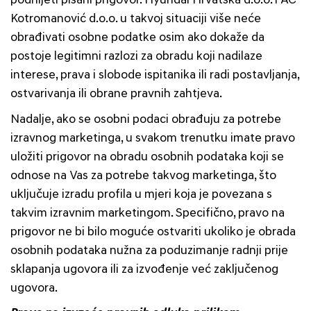
podnijeti pisani prigovor. Hyundai Hrvatska d.o.o. i AC
Kotromanović d.o.o. u takvoj situaciji više neće
obrađivati osobne podatke osim ako dokaže da
postoje legitimni razlozi za obradu koji nadilaze
interese, prava i slobode ispitanika ili radi postavljanja,
ostvarivanja ili obrane pravnih zahtjeva.
Nadalje, ako se osobni podaci obrađuju za potrebe
izravnog marketinga, u svakom trenutku imate pravo
uložiti prigovor na obradu osobnih podataka koji se
odnose na Vas za potrebe takvog marketinga, što
uključuje izradu profila u mjeri koja je povezana s
takvim izravnim marketingom. Specifično, pravo na
prigovor ne bi bilo moguće ostvariti ukoliko je obrada
osobnih podataka nužna za poduzimanje radnji prije
sklapanja ugovora ili za izvođenje već zaključenog
ugovora.