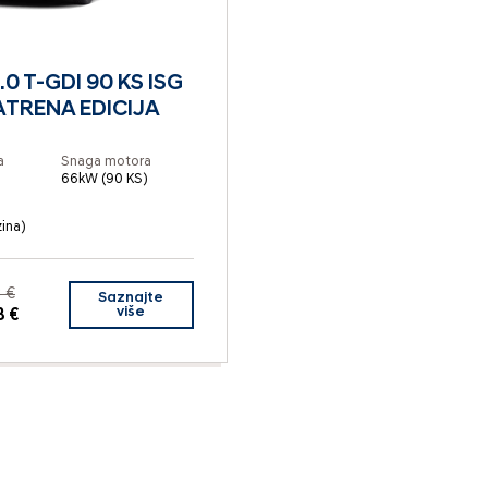
1.0 T-GDI 90 KS ISG
ATRENA EDICIJA
a
Snaga motora
66kW (90 KS)
zina)
 €
Saznajte
više
8 €