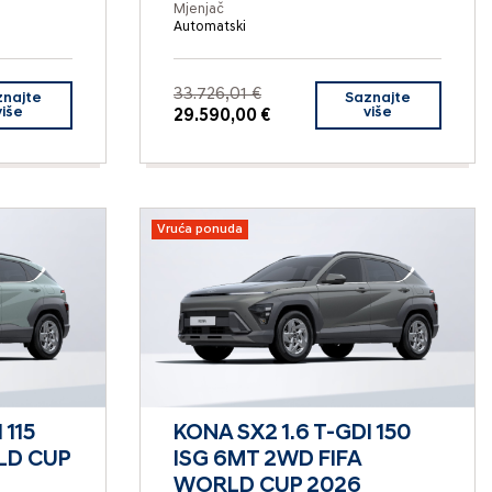
Mjenjač
Automatski
33.726,01 €
znajte
Saznajte
više
više
29.590,00 €
Vruća ponuda
 115
KONA SX2 1.6 T-GDI 150
LD CUP
ISG 6MT 2WD FIFA
1
WORLD CUP 2026