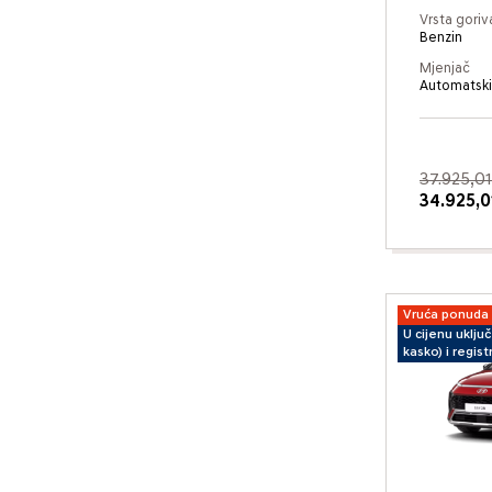
Vrsta goriv
Benzin
Mjenjač
Automatski
37.925,01
34.925,0
Vruća ponuda
U cijenu uklju
kasko) i registr