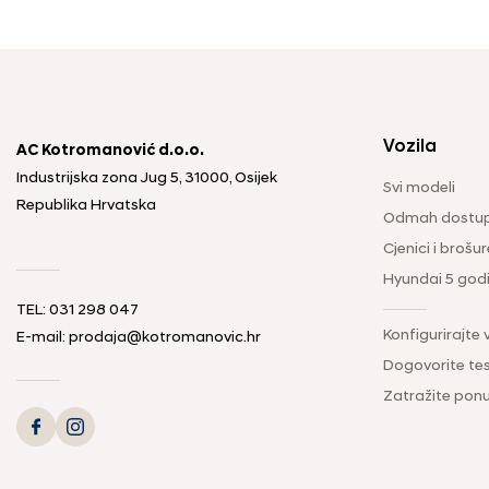
Vozila
AC Kotromanović d.o.o.
Industrijska zona Jug 5, 31000, Osijek
Svi modeli
Republika Hrvatska
Odmah dostup
Cjenici i brošur
Hyundai 5 god
TEL: 031 298 047
Konfigurirajte 
E-mail: prodaja@kotromanovic.hr
Dogovorite tes
Zatražite pon