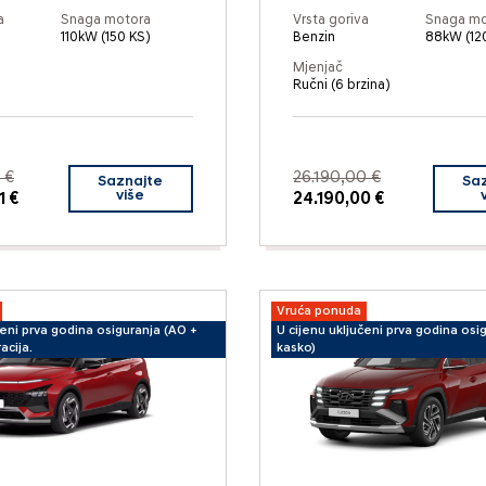
a
Snaga motora
Vrsta goriva
Snaga mo
110kW (150 KS)
Benzin
88kW (12
Mjenjač
Ručni (6 brzina)
 €
26.190,00 €
Saznajte
Sa
više
1 €
24.190,00 €
Vruća ponuda
čeni prva godina osiguranja (AO +
U cijenu uključeni prva godina osi
acija.
kasko)