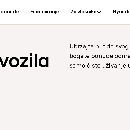
 ponude
Financiranje
Za vlasnike
Hyunda
Ubrzajte put do svog
vozila
bogate ponude odmah
samo čisto uživanje u