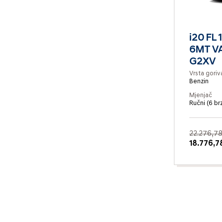
i20 FL 
6MT V
G2XV
Vrsta goriv
Benzin
Mjenjač
Ručni (6 br
22.276,78
18.776,7