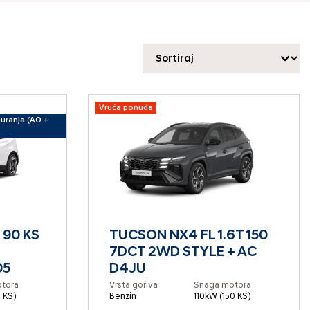
Vruća ponuda
guranja (AO +
 90 KS
TUCSON NX4 FL 1.6T 150
7DCT 2WD STYLE + AC
05
D4JU
tora
Vrsta goriva
Snaga motora
 KS)
Benzin
110kW (150 KS)