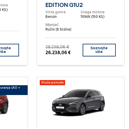
EDITION G1U2
tora
0 KS)
Vrsta goriva
Snaga motora
Benzin
110kW (150 KS)
Mjenjač
Ručni (6 brzina)
28.238,06 €
znajte
Saznajte
više
više
26.238,06 €
Vruća ponuda
guranja (AO +