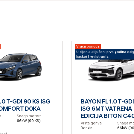
Vruća ponuda
U cijenu uključeni prva godina osi
kasko) i registracija.
1.0 T-GDI 90 KS ISG
BAYON FL 1.0 T-GDI
OMFORT D0KA
ISG 6MT VATRENA
EDICIJA BITON C4
a
Snaga motora
66kW (90 KS)
Vrsta goriva
Snaga mo
Benzin
66kW (90