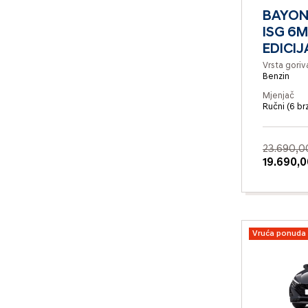
BAYON 
ISG 6
EDICIJ
Vrsta goriv
Benzin
Mjenjač
Ručni (6 br
23.690,0
19.690,0
Vruća ponuda