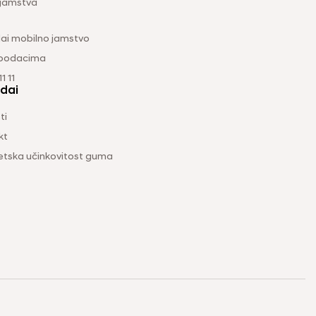
 jamstva
ai mobilno jamstvo
 podacima
1 11
dai
ti
kt
etska učinkovitost guma