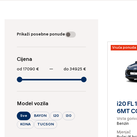
Prikaži posebne ponude
Vruća ponuda
Cijena
17090 €
—
34925 €
Model vozila
i20 FL 
6MT C
Sve
BAYON
I20
I30
Vrsta goriv
Benzin
KONA
TUCSON
Mjenjač