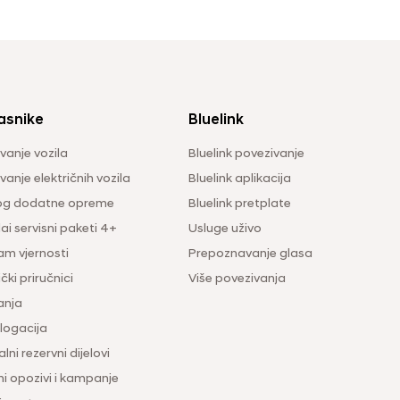
asnike
Bluelink
vanje vozila
Bluelink povezivanje
anje električnih vozila
Bluelink aplikacija
og dodatne opreme
Bluelink pretplate
i servisni paketi 4+
Usluge uživo
am vjernosti
Prepoznavanje glasa
čki priručnici
Više povezivanja
anja
ogacija
lni rezervni dijelovi
ni opozivi i kampanje