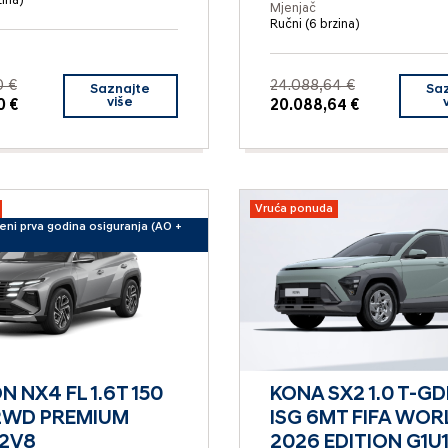
zina)
Mjenjač
Ručni (6 brzina)
0 €
24.088,64 €
Saznajte
Sa
više
0 €
20.088,64 €
Vruća ponuda
čeni prva godina osiguranja (AO +
 NX4 FL 1.6T 150
KONA SX2 1.0 T-GDI
2WD PREMIUM
ISG 6MT FIFA WOR
K2V8
2026 EDITION G1U