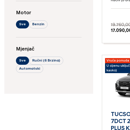
Ručni (6 br
Motor
Sve
Benzin
19.760,0
17.090,0
Mjenjač
Sve
Ručni (6 Brzina)
Vruća ponuda
U cijenu uklju
Automatski
kasko)
TUCSON
7DCT 
PLUS 