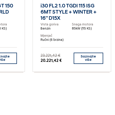
T 150
i30 FL2 1.0 TGDI 115 ISG
RLD
6MT STYLE + WINTER +
16” D15X
tora
Vrsta goriva
Snaga motora
0 KS)
Benzin
85kW (115 KS)
Mjenjač
Ručni (6 brzina)
23.221,42 €
znajte
Saznajte
više
više
20.221,42 €