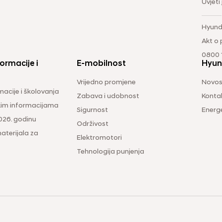
Uvjeti
Hyund
Akt o
0800 1
ormacije i
E-mobilnost
Hyun
Vrijedno promjene
Novos
macije i školovanja
Zabava i udobnost
Konta
čkim informacijama
Sigurnost
Energ
026. godinu
Održivost
aterijala za
Elektromotori
Tehnologija punjenja