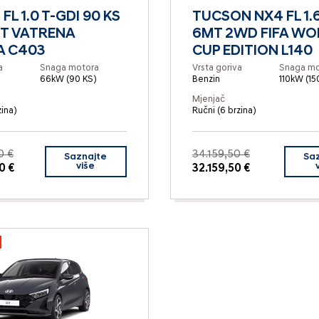
FL 1.0 T-GDI 90 KS
TUCSON NX4 FL 1.6
MT VATRENA
6MT 2WD FIFA WO
A C403
CUP EDITION L140
a
Snaga motora
Vrsta goriva
Snaga mo
66kW (90 KS)
Benzin
110kW (15
Mjenjač
zina)
Ručni (6 brzina)
0 €
34.159,50 €
Saznajte
Sa
više
0 €
32.159,50 €