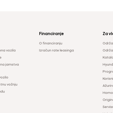
Financiranje
Za vl
O financiranju
Održa
na vozila
Izračun rate leasinga
Održav
e
Katal
ina jamstva
Hyunda
Progr
vozilo
Korisni
tnu vožnju
Ažurir
udu
Homol
Origina
Servis