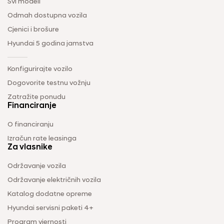
Svi modeli
Odmah dostupna vozila
Cjenici i brošure
Hyundai 5 godina jamstva
Konfigurirajte vozilo
Dogovorite testnu vožnju
Zatražite ponudu
Financiranje
O financiranju
Izračun rate leasinga
Za vlasnike
Održavanje vozila
Održavanje električnih vozila
Katalog dodatne opreme
Hyundai servisni paketi 4+
Program vjernosti