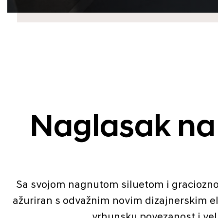
Naglasak na 
Sa svojom nagnutom siluetom i graciozno p
ažuriran s odvažnim novim dizajnerskim e
vrhunsku povezanost i velik