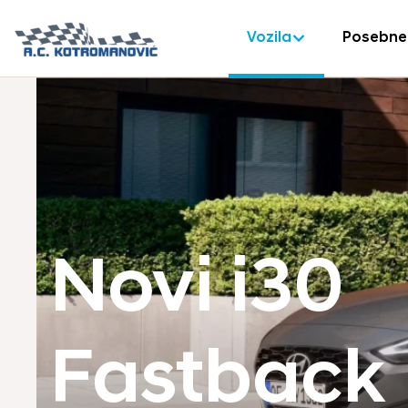
Vozila
Posebne
Novi i30
Fastback