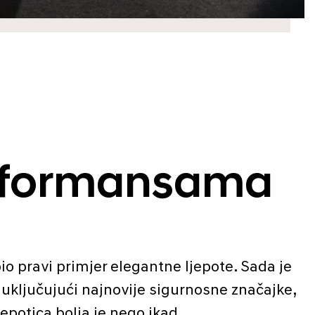
performansama
o pravi primjer elegantne ljepote. Sada je
ključujući najnovije sigurnosne značajke,
jepotica bolja je nego ikad.