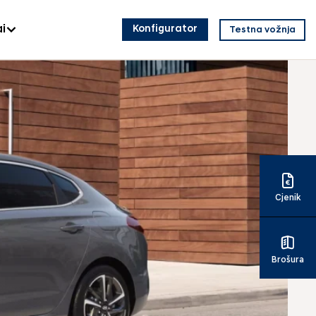
i
Konfigurator
Testna vožnja
Cjenik
Brošura