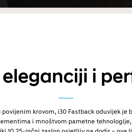
eleganciji i 
ovijenim krovom, i30 Fastback oduvijek je bi
lementima i mnoštvom pametne tehnologije, u
i 10,25-inčni zaslon osjetljiv na dodir – ova l