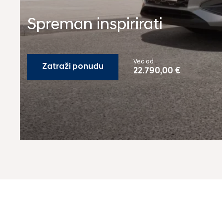
Spreman inspirirati
Već od
Zatraži ponudu
22.790,00 €