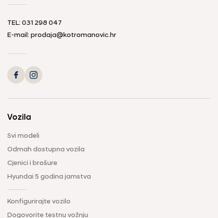
TEL: 031 298 047
E-mail: prodaja@kotromanovic.hr
Vozila
Svi modeli
Odmah dostupna vozila
Cjenici i brošure
Hyundai 5 godina jamstva
Konfigurirajte vozilo
Dogovorite testnu vožnju