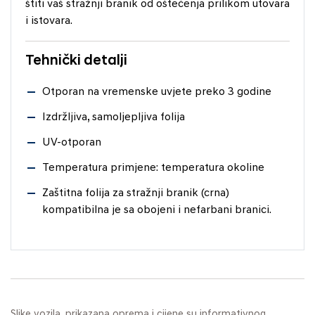
štiti vaš stražnji branik od oštećenja prilikom utovara
i istovara.
Tehnički detalji
Otporan na vremenske uvjete preko 3 godine
Izdržljiva, samoljepljiva folija
UV-otporan
Temperatura primjene: temperatura okoline
Zaštitna folija za stražnji branik (crna)
kompatibilna je sa obojeni i nefarbani branici.
Slike vozila, prikazana oprema i cijene su informativnog