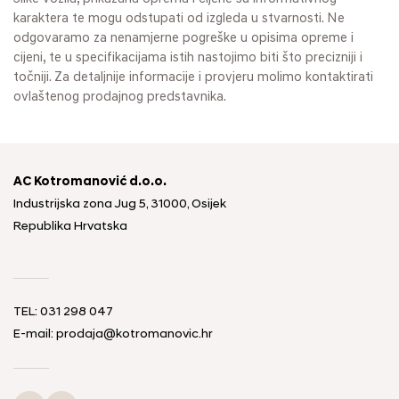
karaktera te mogu odstupati od izgleda u stvarnosti. Ne
odgovaramo za nenamjerne pogreške u opisima opreme i
cijeni, te u specifikacijama istih nastojimo biti što precizniji i
točniji. Za detaljnije informacije i provjeru molimo kontaktirati
ovlaštenog prodajnog predstavnika.
AC Kotromanović d.o.o.
Industrijska zona Jug 5, 31000, Osijek
Republika Hrvatska
TEL: 031 298 047
E-mail: prodaja@kotromanovic.hr