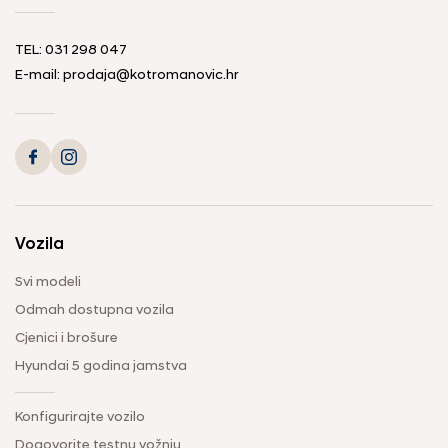
TEL: 031 298 047
E-mail: prodaja@kotromanovic.hr
Vozila
Svi modeli
Odmah dostupna vozila
Cjenici i brošure
Hyundai 5 godina jamstva
Konfigurirajte vozilo
Dogovorite testnu vožnju