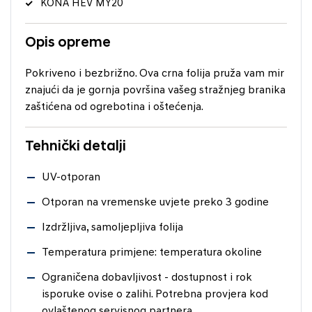
KONA HEV MY20
Opis opreme
Pokriveno i bezbrižno. Ova crna folija pruža vam mir
znajući da je gornja površina vašeg stražnjeg branika
zaštićena od ogrebotina i oštećenja.
Tehnički detalji
UV-otporan
Otporan na vremenske uvjete preko 3 godine
Izdržljiva, samoljepljiva folija
Temperatura primjene: temperatura okoline
Ograničena dobavljivost - dostupnost i rok
isporuke ovise o zalihi. Potrebna provjera kod
ovlaštenog servisnog partnera.