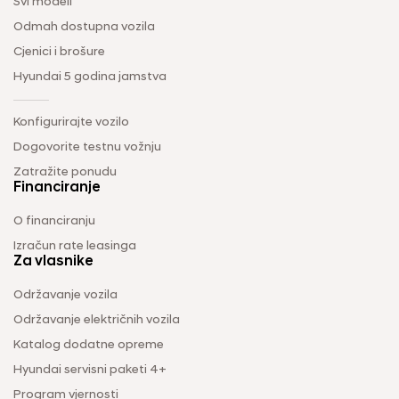
Svi modeli
Odmah dostupna vozila
Cjenici i brošure
Hyundai 5 godina jamstva
Konfigurirajte vozilo
Dogovorite testnu vožnju
Zatražite ponudu
Financiranje
O financiranju
Izračun rate leasinga
Za vlasnike
Održavanje vozila
Održavanje električnih vozila
Katalog dodatne opreme
Hyundai servisni paketi 4+
Program vjernosti