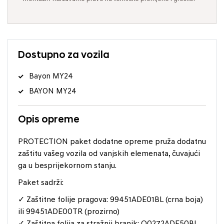
Dostupno za vozila
Bayon MY24
BAYON MY24
Opis opreme
PROTECTION paket dodatne opreme pruža dodatnu
zaštitu vašeg vozila od vanjskih elemenata, čuvajući
ga u besprijekornom stanju.
Paket sadrži:
✓ Zaštitne folije pragova: 99451ADE01BL (crna boja)
ili 99451ADE00TR (prozirno)
✓ Zaštitna folija za stražnji branik: Q0272ADE50BL