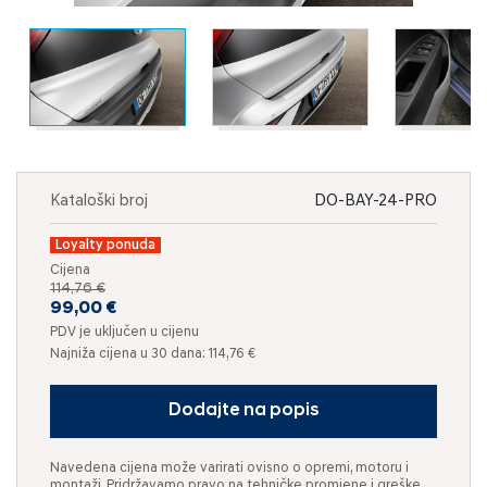
Kataloški broj
DO-BAY-24-PRO
Loyalty ponuda
Cijena
114,76 €
99,00 €
PDV je uključen u cijenu
Najniža cijena u 30 dana: 114,76 €
Dodajte na popis
Navedena cijena može varirati ovisno o opremi, motoru i
montaži. Pridržavamo pravo na tehničke promjene i greške.