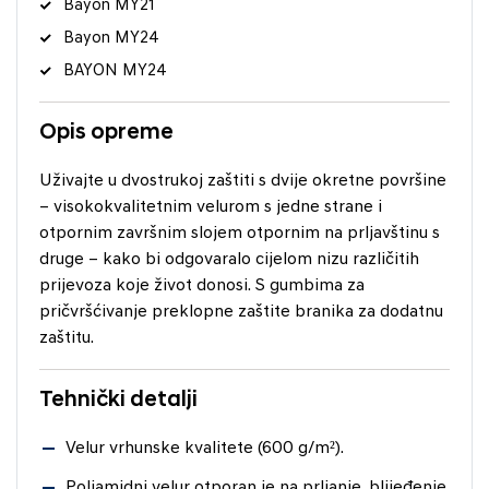
Bayon MY21
Bayon MY24
BAYON MY24
Opis opreme
Uživajte u dvostrukoj zaštiti s dvije okretne površine
– visokokvalitetnim velurom s jedne strane i
otpornim završnim slojem otpornim na prljavštinu s
druge – kako bi odgovaralo cijelom nizu različitih
prijevoza koje život donosi. S gumbima za
pričvršćivanje preklopne zaštite branika za dodatnu
zaštitu.
Tehnički detalji
Velur vrhunske kvalitete (600 g/m²).
Poliamidni velur otporan je na prljanje, blijeđenje