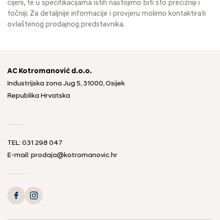
cijeni, te u specifikacijama istih nastojimo biti što precizniji i
točniji. Za detaljnije informacije i provjeru molimo kontaktirati
ovlaštenog prodajnog predstavnika.
AC Kotromanović d.o.o.
Industrijska zona Jug 5, 31000, Osijek
Republika Hrvatska
TEL: 031 298 047
E-mail: prodaja@kotromanovic.hr