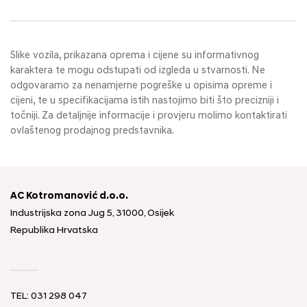
Slike vozila, prikazana oprema i cijene su informativnog
karaktera te mogu odstupati od izgleda u stvarnosti. Ne
odgovaramo za nenamjerne pogreške u opisima opreme i
cijeni, te u specifikacijama istih nastojimo biti što precizniji i
točniji. Za detaljnije informacije i provjeru molimo kontaktirati
ovlaštenog prodajnog predstavnika.
AC Kotromanović d.o.o.
Industrijska zona Jug 5, 31000, Osijek
Republika Hrvatska
TEL: 031 298 047