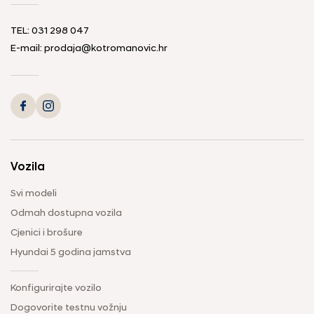
TEL: 031 298 047
E-mail: prodaja@kotromanovic.hr
Vozila
Svi modeli
Odmah dostupna vozila
Cjenici i brošure
Hyundai 5 godina jamstva
Konfigurirajte vozilo
Dogovorite testnu vožnju