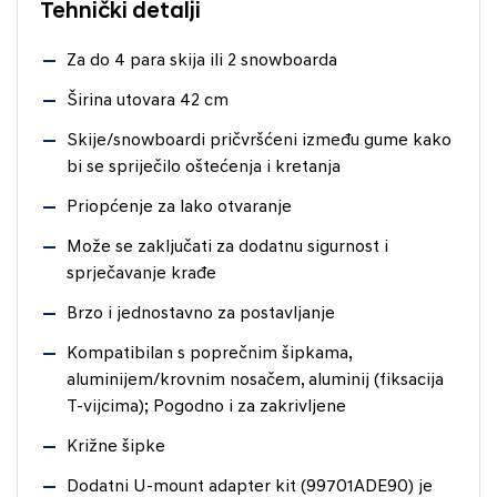
Tehnički detalji
Za do 4 para skija ili 2 snowboarda
Širina utovara 42 cm
Skije/snowboardi pričvršćeni između gume kako
bi se spriječilo oštećenja i kretanja
Priopćenje za lako otvaranje
Može se zaključati za dodatnu sigurnost i
sprječavanje krađe
Brzo i jednostavno za postavljanje
Kompatibilan s poprečnim šipkama,
aluminijem/krovnim nosačem, aluminij (fiksacija
T-vijcima); Pogodno i za zakrivljene
Križne šipke
Dodatni U-mount adapter kit (99701ADE90) je