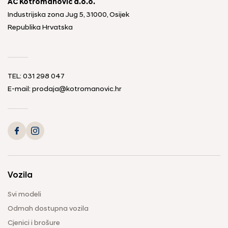
AC Kotromanović d.o.o.
Industrijska zona Jug 5, 31000, Osijek
Republika Hrvatska
TEL: 031 298 047
E-mail: prodaja@kotromanovic.hr
Vozila
Svi modeli
Odmah dostupna vozila
Cjenici i brošure