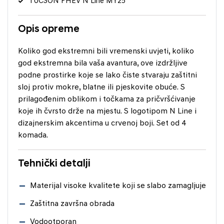
TUCSON PHEV N Line MY25
Opis opreme
Koliko god ekstremni bili vremenski uvjeti, koliko
god ekstremna bila vaša avantura, ove izdržljive
podne prostirke koje se lako čiste stvaraju zaštitni
sloj protiv mokre, blatne ili pjeskovite obuće. S
prilagođenim oblikom i točkama za pričvršćivanje
koje ih čvrsto drže na mjestu. S logotipom N Line i
dizajnerskim akcentima u crvenoj boji. Set od 4
komada.
Tehnički detalji
Materijal visoke kvalitete koji se slabo zamagljuje
Zaštitna završna obrada
Vodootporan