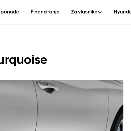
 ponude
Financiranje
Za vlasnike
Hyunda
urquoise