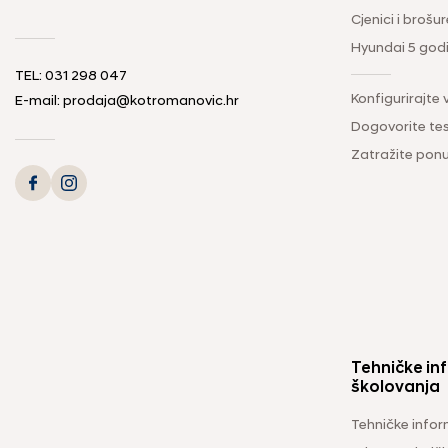
Cjenici i brošur
Hyundai 5 god
TEL: 031 298 047
Konfigurirajte 
E-mail: prodaja@kotromanovic.hr
Dogovorite tes
Zatražite pon
Tehničke inf
školovanja
Tehničke infor