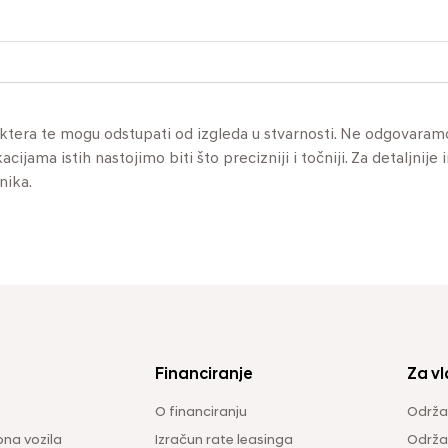
aktera te mogu odstupati od izgleda u stvarnosti. Ne odgovaram
jama istih nastojimo biti što precizniji i točniji. Za detaljnije 
nika.
Financiranje
Za vl
O financiranju
Održa
na vozila
Izračun rate leasinga
Održav