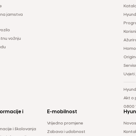
e
Katal
ina jamstva
Hyunda
Progr
vozilo
Korisni
tnu vožnju
Ažurir
udu
Homol
Origina
Servis
Uvjeti
Hyund
Akt o
0800 1
ormacije i
E-mobilnost
Hyun
Vrijedno promjene
Novos
macije i školovanja
Zabava i udobnost
Konta