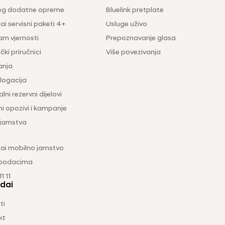
og dodatne opreme
Bluelink pretplate
i servisni paketi 4+
Usluge uživo
am vjernosti
Prepoznavanje glasa
čki priručnici
Više povezivanja
anja
ogacija
lni rezervni dijelovi
ni opozivi i kampanje
 jamstva
ai mobilno jamstvo
 podacima
1 11
dai
ti
kt