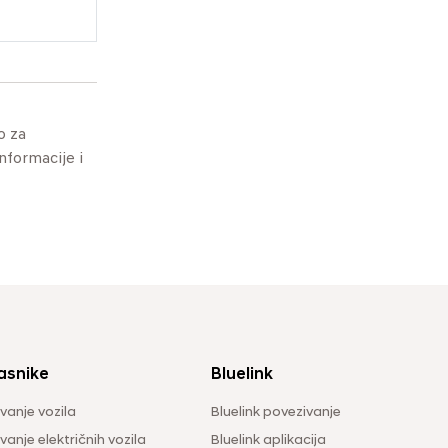
o za
informacije i
asnike
Bluelink
vanje vozila
Bluelink povezivanje
anje električnih vozila
Bluelink aplikacija