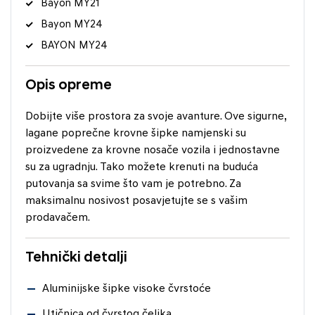
Bayon MY21
Bayon MY24
BAYON MY24
Opis opreme
Dobijte više prostora za svoje avanture. Ove sigurne,
lagane poprečne krovne šipke namjenski su
proizvedene za krovne nosače vozila i jednostavne
su za ugradnju. Tako možete krenuti na buduća
putovanja sa svime što vam je potrebno. Za
maksimalnu nosivost posavjetujte se s vašim
prodavačem.
Tehnički detalji
Aluminijske šipke visoke čvrstoće
Utičnica od čvrstog čelika