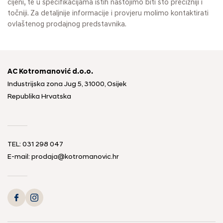
cijeni, te u specifikacijama istih nastojimo biti što precizniji i
točniji. Za detaljnije informacije i provjeru molimo kontaktirati
ovlaštenog prodajnog predstavnika.
AC Kotromanović d.o.o.
Industrijska zona Jug 5, 31000, Osijek
Republika Hrvatska
TEL: 031 298 047
E-mail: prodaja@kotromanovic.hr