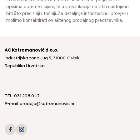
stvarnosti. Ne odgovaramo za nenamjerne pogreške u
opisima opreme i cijeni, te u specifikacijama istih nastojimo
biti što precizniji i točniji. Za detaljnije informacije i provjeru
molimo kontaktirati ovlaštenog prodajnog predstavnika.
AC Kotromanović d.o.o.
Industrijska zona Jug 5, 31000, Osijek
Republika Hrvatska
TEL: 031 298 047
E-mail: prodaja@kotromanovic.hr