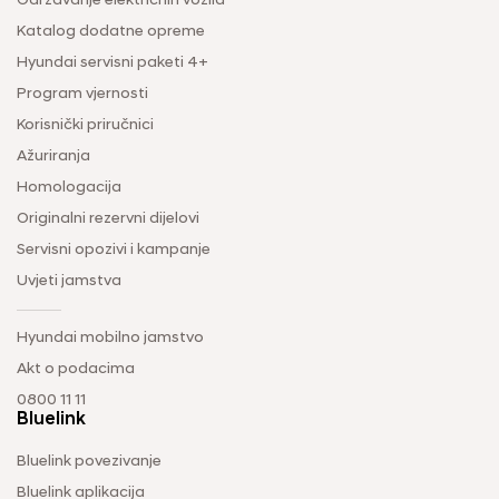
Održavanje električnih vozila
Katalog dodatne opreme
Hyundai servisni paketi 4+
Program vjernosti
Korisnički priručnici
Ažuriranja
Homologacija
Originalni rezervni dijelovi
Servisni opozivi i kampanje
Uvjeti jamstva
Hyundai mobilno jamstvo
Akt o podacima
0800 11 11
Bluelink
Bluelink povezivanje
Bluelink aplikacija