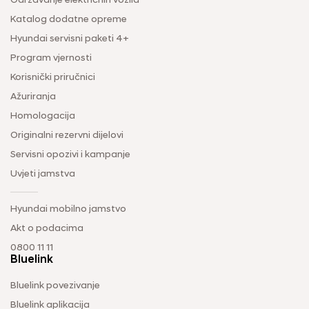
Održavanje električnih vozila
Katalog dodatne opreme
Hyundai servisni paketi 4+
Program vjernosti
Korisnički priručnici
Ažuriranja
Homologacija
Originalni rezervni dijelovi
Servisni opozivi i kampanje
Uvjeti jamstva
Hyundai mobilno jamstvo
Akt o podacima
0800 11 11
Bluelink
Bluelink povezivanje
Bluelink aplikacija