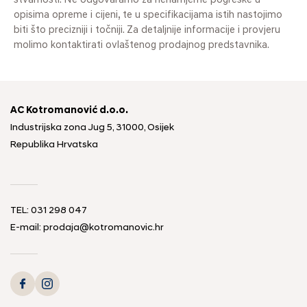
stvarnosti. Ne odgovaramo za nenamjerne pogreške u
opisima opreme i cijeni, te u specifikacijama istih nastojimo
biti što precizniji i točniji. Za detaljnije informacije i provjeru
molimo kontaktirati ovlaštenog prodajnog predstavnika.
AC Kotromanović d.o.o.
Industrijska zona Jug 5, 31000, Osijek
Republika Hrvatska
TEL: 031 298 047
E-mail: prodaja@kotromanovic.hr