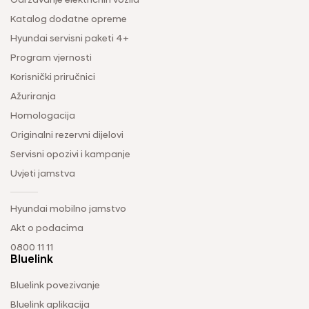
Održavanje električnih vozila
Katalog dodatne opreme
Hyundai servisni paketi 4+
Program vjernosti
Korisnički priručnici
Ažuriranja
Homologacija
Originalni rezervni dijelovi
Servisni opozivi i kampanje
Uvjeti jamstva
Hyundai mobilno jamstvo
Akt o podacima
0800 11 11
Bluelink
Bluelink povezivanje
Bluelink aplikacija