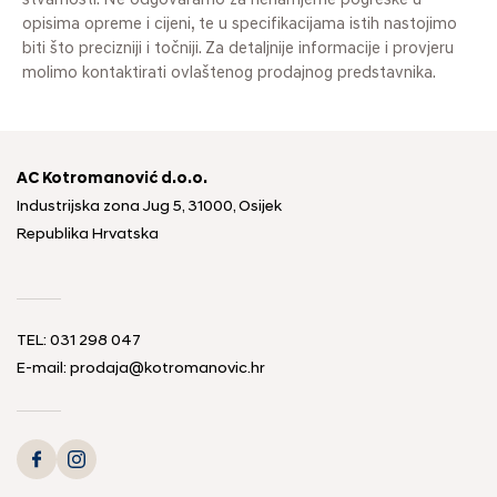
stvarnosti. Ne odgovaramo za nenamjerne pogreške u
opisima opreme i cijeni, te u specifikacijama istih nastojimo
biti što precizniji i točniji. Za detaljnije informacije i provjeru
molimo kontaktirati ovlaštenog prodajnog predstavnika.
AC Kotromanović d.o.o.
Industrijska zona Jug 5, 31000, Osijek
Republika Hrvatska
TEL: 031 298 047
E-mail: prodaja@kotromanovic.hr