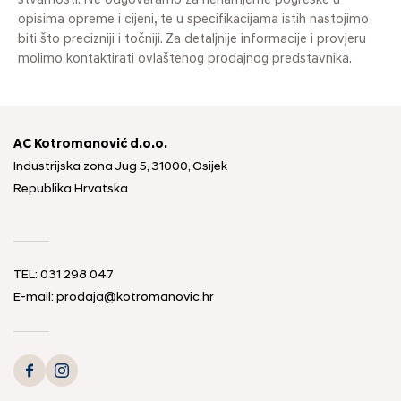
stvarnosti. Ne odgovaramo za nenamjerne pogreške u
opisima opreme i cijeni, te u specifikacijama istih nastojimo
biti što precizniji i točniji. Za detaljnije informacije i provjeru
molimo kontaktirati ovlaštenog prodajnog predstavnika.
AC Kotromanović d.o.o.
Industrijska zona Jug 5, 31000, Osijek
Republika Hrvatska
TEL: 031 298 047
E-mail: prodaja@kotromanovic.hr