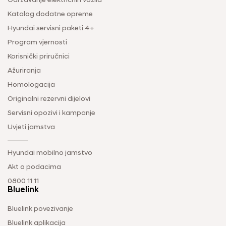
Održavanje električnih vozila
Katalog dodatne opreme
Hyundai servisni paketi 4+
Program vjernosti
Korisnički priručnici
Ažuriranja
Homologacija
Originalni rezervni dijelovi
Servisni opozivi i kampanje
Uvjeti jamstva
Hyundai mobilno jamstvo
Akt o podacima
0800 11 11
Bluelink
Bluelink povezivanje
Bluelink aplikacija