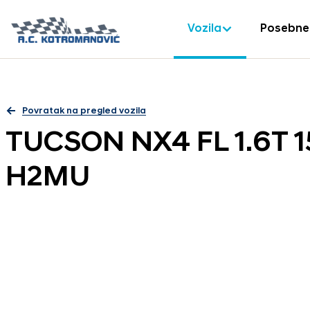
Vozila
Posebne
Povratak na pregled vozila
TUCSON NX4 FL 1.6T 
H2MU