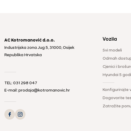
Vozila
AC Kotromanović d.o.o.
Industrijska zona Jug 5, 31000, Osijek
Svi modeli
Republika Hrvatska
Odmah dostup
Cjenici i brošur
Hyundai 5 god
TEL: 031 298 047
Konfigurirajte 
E-mail: prodaja@kotromanovic.hr
Dogovorite tes
Zatražite pon