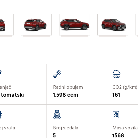
enjač
Radni obujam
CO2 (g/km)
tomatski
1.598 ccm
161
oj vrata
Broj sjedala
Masa vozila
5
1568