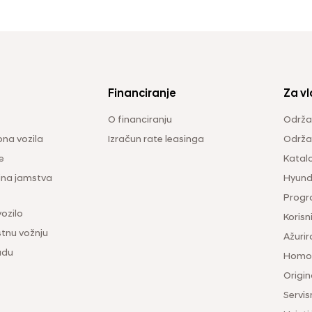
Financiranje
Za vl
O financiranju
Održa
na vozila
Izračun rate leasinga
Održav
e
Katal
ina jamstva
Hyunda
Progr
vozilo
Korisni
tnu vožnju
Ažurir
udu
Homol
Origina
Servis