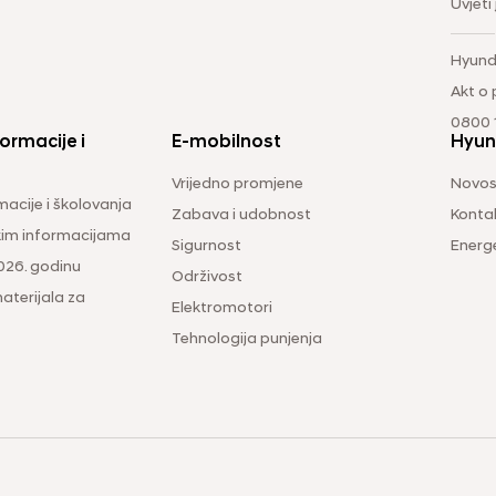
Uvjeti
Hyund
Akt o
0800 1
ormacije i
E-mobilnost
Hyun
Vrijedno promjene
Novos
macije i školovanja
Zabava i udobnost
Konta
čkim informacijama
Sigurnost
Energ
026. godinu
Održivost
aterijala za
Elektromotori
Tehnologija punjenja