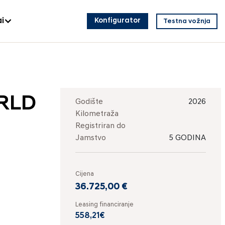
i
Konfigurator
Testna vožnja
ORLD
Godište
2026
Kilometraža
Registriran do
Jamstvo
5 GODINA
Cijena
36.725,00 €
Leasing financiranje
558,21€