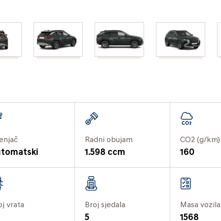
enjač
Radni obujam
CO2 (g/km)
tomatski
1.598 ccm
160
oj vrata
Broj sjedala
Masa vozila
5
1568