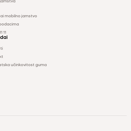
 jamstva
ai mobilno jamstvo
 podacima
1 11
dai
ti
kt
etska učinkovitost guma