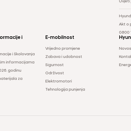
Uvjeti
Hyund
Akt o
0800 1
ormacije i
E-mobilnost
Hyun
Vrijedno promjene
Novos
macije i školovanja
Zabava i udobnost
Konta
čkim informacijama
Sigurnost
Energ
026. godinu
Održivost
aterijala za
Elektromotori
Tehnologija punjenja