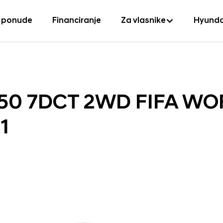
 ponude
Financiranje
Za vlasnike
Hyunda
150 7DCT 2WD FIFA W
1