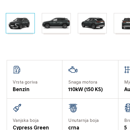
Vrsta goriva
Snaga motora
Mj
Benzin
110kW (150 KS)
Au
Vanjska boja
Unutarnja boja
Br
Cypress Green
crna
5