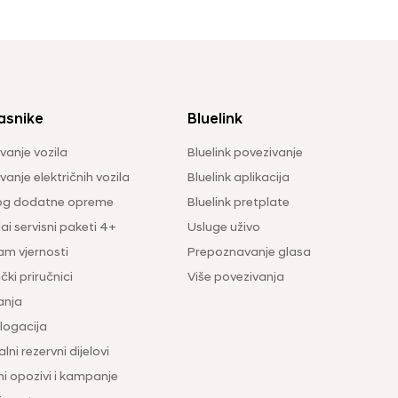
asnike
Bluelink
vanje vozila
Bluelink povezivanje
anje električnih vozila
Bluelink aplikacija
og dodatne opreme
Bluelink pretplate
i servisni paketi 4+
Usluge uživo
am vjernosti
Prepoznavanje glasa
čki priručnici
Više povezivanja
anja
ogacija
lni rezervni dijelovi
ni opozivi i kampanje