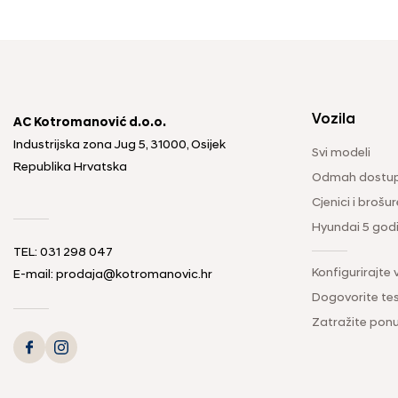
Vozila
AC Kotromanović d.o.o.
Industrijska zona Jug 5, 31000, Osijek
Svi modeli
Republika Hrvatska
Odmah dostup
Cjenici i brošur
Hyundai 5 god
TEL: 031 298 047
Konfigurirajte 
E-mail: prodaja@kotromanovic.hr
Dogovorite tes
Zatražite pon