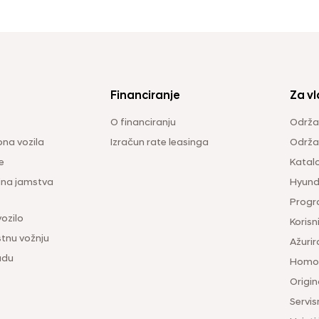
Financiranje
Za vl
O financiranju
Održa
na vozila
Izračun rate leasinga
Održav
e
Katal
ina jamstva
Hyunda
Progr
vozilo
Korisni
tnu vožnju
Ažurir
udu
Homol
Origina
Servis