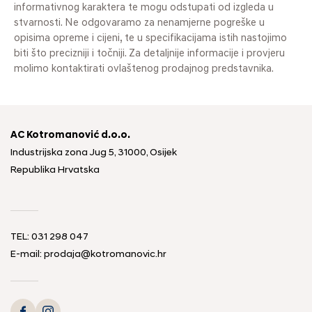
informativnog karaktera te mogu odstupati od izgleda u
stvarnosti. Ne odgovaramo za nenamjerne pogreške u
opisima opreme i cijeni, te u specifikacijama istih nastojimo
biti što precizniji i točniji. Za detaljnije informacije i provjeru
molimo kontaktirati ovlaštenog prodajnog predstavnika.
AC Kotromanović d.o.o.
Industrijska zona Jug 5, 31000, Osijek
Republika Hrvatska
TEL: 031 298 047
E-mail: prodaja@kotromanovic.hr