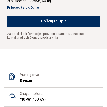
20% učešće - 7.255€, 60 mj.
Prilagodite plaćanje
Pošaljite upit
Za detaljnije informacije i provjeru dostupnosti molimo
kontaktirati ovlaštenog predstavnika.
Vrsta goriva
Benzin
Snaga motora
110kW (150 KS)