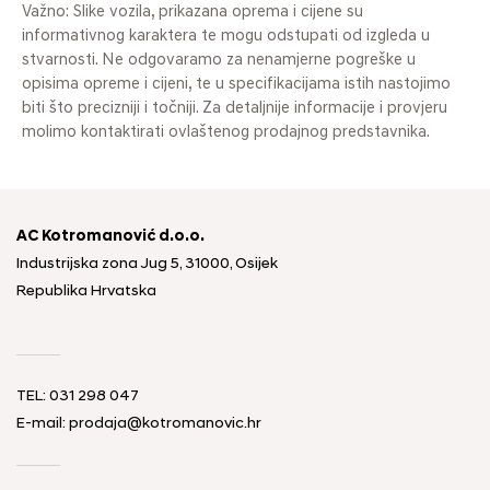
Važno: Slike vozila, prikazana oprema i cijene su
informativnog karaktera te mogu odstupati od izgleda u
stvarnosti. Ne odgovaramo za nenamjerne pogreške u
opisima opreme i cijeni, te u specifikacijama istih nastojimo
biti što precizniji i točniji. Za detaljnije informacije i provjeru
molimo kontaktirati ovlaštenog prodajnog predstavnika.
AC Kotromanović d.o.o.
Industrijska zona Jug 5, 31000, Osijek
Republika Hrvatska
TEL: 031 298 047
E-mail: prodaja@kotromanovic.hr