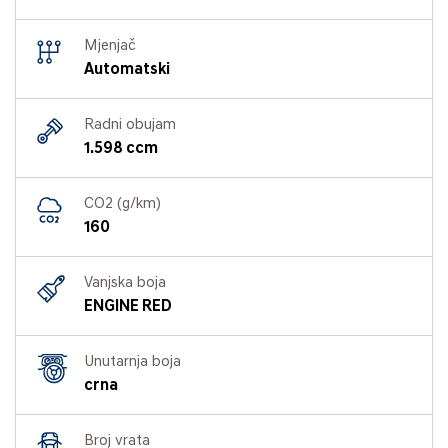
Mjenjač
Automatski
Radni obujam
1.598 ccm
CO2 (g/km)
160
Vanjska boja
ENGINE RED
Unutarnja boja
crna
Broj vrata