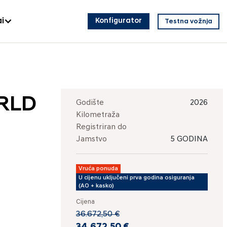
i
Konfigurator
Testna vožnja
ORLD
Godište
2026
Kilometraža
Registriran do
Jamstvo
5 GODINA
Vruća ponuda
U cijenu uključeni prva godina osiguranja
(AO + kasko)
Cijena
36.672,50 €