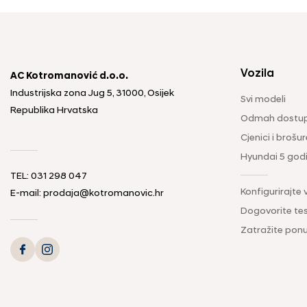
Vozila
AC Kotromanović d.o.o.
Industrijska zona Jug 5, 31000, Osijek
Svi modeli
Republika Hrvatska
Odmah dostup
Cjenici i brošur
Hyundai 5 god
TEL: 031 298 047
Konfigurirajte 
E-mail: prodaja@kotromanovic.hr
Dogovorite tes
Zatražite pon