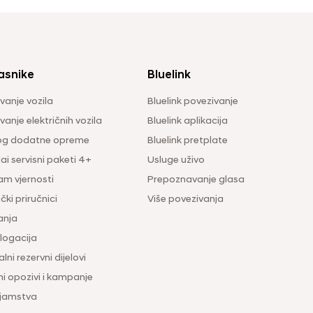
asnike
Bluelink
vanje vozila
Bluelink povezivanje
anje električnih vozila
Bluelink aplikacija
og dodatne opreme
Bluelink pretplate
i servisni paketi 4+
Usluge uživo
am vjernosti
Prepoznavanje glasa
čki priručnici
Više povezivanja
anja
ogacija
lni rezervni dijelovi
ni opozivi i kampanje
 jamstva