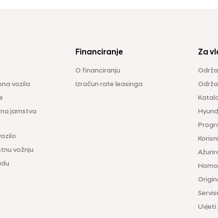
Financiranje
Za vl
O financiranju
Održa
na vozila
Izračun rate leasinga
Održav
e
Katal
ina jamstva
Hyunda
Progr
vozilo
Korisni
tnu vožnju
Ažurir
udu
Homol
Origina
Servis
Uvjeti