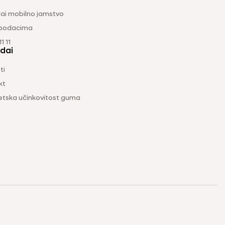
ai mobilno jamstvo
 podacima
1 11
dai
ti
kt
etska učinkovitost guma