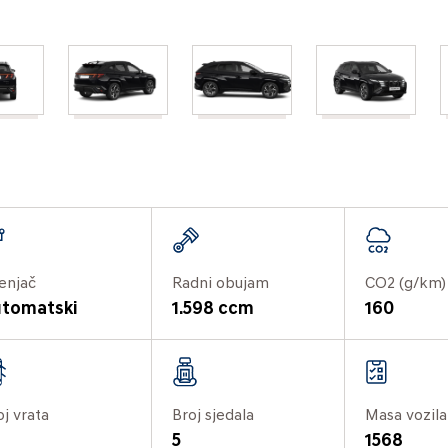
enjač
Radni obujam
CO2 (g/km)
tomatski
1.598 ccm
160
oj vrata
Broj sjedala
Masa vozila
5
1568