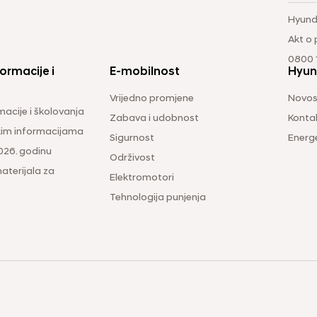
Hyund
Akt o
0800 1
ormacije i
E-mobilnost
Hyun
Vrijedno promjene
Novos
macije i školovanja
Zabava i udobnost
Konta
čkim informacijama
Sigurnost
Energ
026. godinu
Održivost
aterijala za
Elektromotori
Tehnologija punjenja