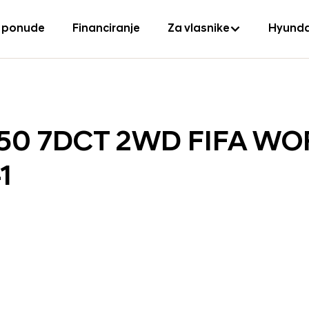
 ponude
Financiranje
Za vlasnike
Hyunda
150 7DCT 2WD FIFA W
1