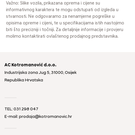
Važno: Slike vozila, prikazana oprema i cijene su
informativnog karaktera te mogu odstupati od izgleda u
stvarnosti. Ne odgovaramo za nenamjerne pogreške u
opisima opreme i cijeni, te u specifikacijama istih nastojimo
biti što precizniji i točniji. Za detaljnije informacije i provjeru
molimo kontaktirati ovlaštenog prodajnog predstavnika.
AC Kotromanović d.o.o.
Industrijska zona Jug 5, 31000, Osijek
Republika Hrvatska
TEL: 031 298 047
E-mail: prodaja@kotromanovic.hr