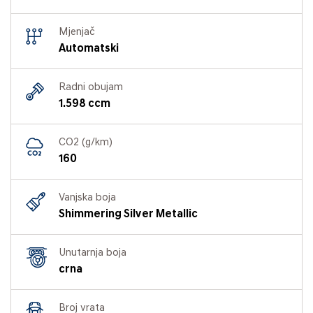
Mjenjač
Automatski
Radni obujam
1.598 ccm
CO2 (g/km)
160
Vanjska boja
Shimmering Silver Metallic
Unutarnja boja
crna
Broj vrata