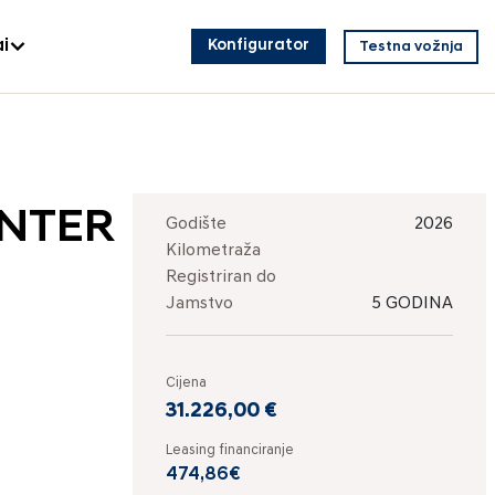
i
Konfigurator
Testna vožnja
INTER
Godište
2026
Kilometraža
Registriran do
Jamstvo
5 GODINA
Cijena
31.226,00 €
Leasing financiranje
474,86€