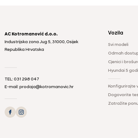
Vozila
AC Kotromanović d.o.o.
Industrijska zona Jug 5, 31000, Osijek
Svi modeli
Republika Hrvatska
Odmah dostup
Cjenici i brošur
Hyundai 5 god
TEL: 031 298 047
Konfigurirajte 
E-mail: prodaja@kotromanovic.hr
Dogovorite tes
Zatražite pon