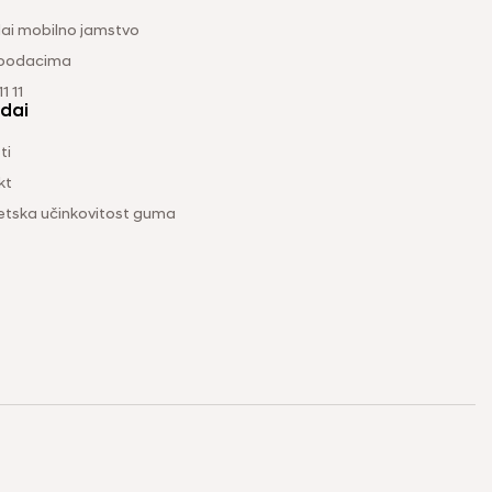
ai mobilno jamstvo
 podacima
1 11
dai
ti
kt
etska učinkovitost guma