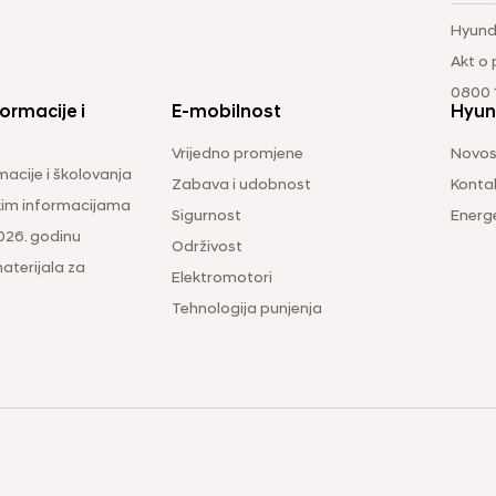
Hyund
Akt o
0800 1
ormacije i
E-mobilnost
Hyun
Vrijedno promjene
Novos
macije i školovanja
Zabava i udobnost
Konta
čkim informacijama
Sigurnost
Energ
026. godinu
Održivost
aterijala za
Elektromotori
Tehnologija punjenja