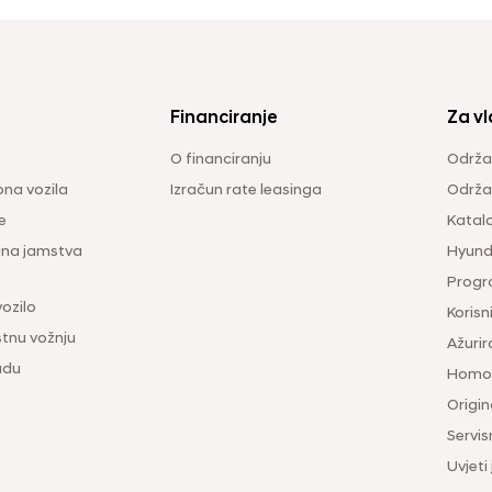
Financiranje
Za vl
O financiranju
Održa
na vozila
Izračun rate leasinga
Održav
e
Katal
ina jamstva
Hyunda
Progr
vozilo
Korisni
tnu vožnju
Ažurir
udu
Homol
Origina
Servis
Uvjeti