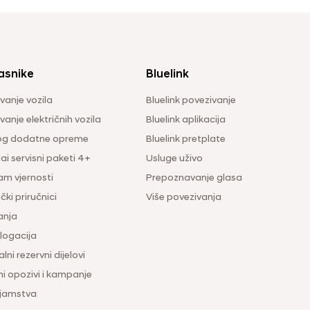
asnike
Bluelink
vanje vozila
Bluelink povezivanje
anje električnih vozila
Bluelink aplikacija
og dodatne opreme
Bluelink pretplate
i servisni paketi 4+
Usluge uživo
am vjernosti
Prepoznavanje glasa
čki priručnici
Više povezivanja
anja
ogacija
lni rezervni dijelovi
ni opozivi i kampanje
 jamstva