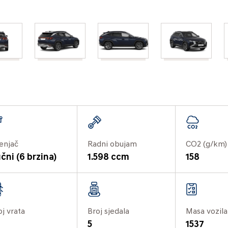
enjač
Radni obujam
CO2 (g/km)
čni (6 brzina)
1.598 ccm
158
oj vrata
Broj sjedala
Masa vozila
5
1537