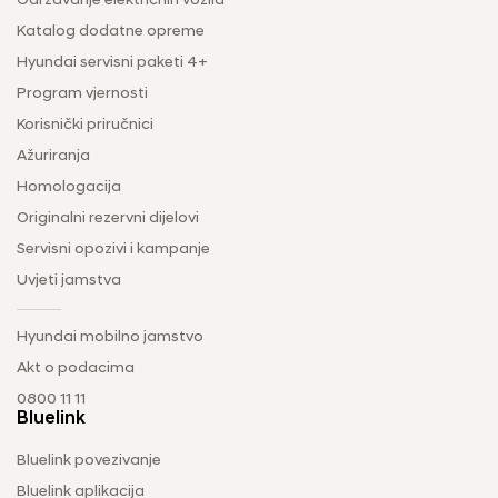
Održavanje električnih vozila
Katalog dodatne opreme
Hyundai servisni paketi 4+
Program vjernosti
Korisnički priručnici
Ažuriranja
Homologacija
Originalni rezervni dijelovi
Servisni opozivi i kampanje
Uvjeti jamstva
Hyundai mobilno jamstvo
Akt o podacima
0800 11 11
Bluelink
Bluelink povezivanje
Bluelink aplikacija