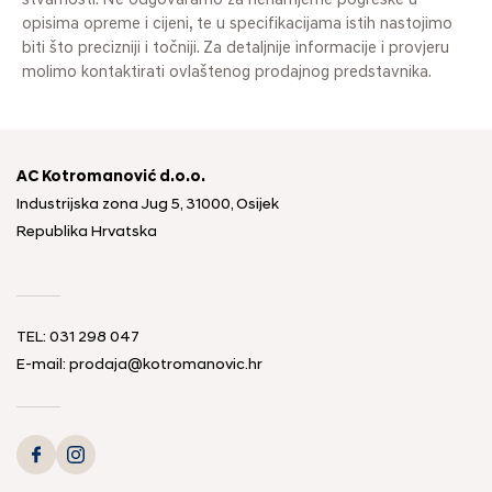
stvarnosti. Ne odgovaramo za nenamjerne pogreške u
opisima opreme i cijeni, te u specifikacijama istih nastojimo
biti što precizniji i točniji. Za detaljnije informacije i provjeru
molimo kontaktirati ovlaštenog prodajnog predstavnika.
AC Kotromanović d.o.o.
Industrijska zona Jug 5, 31000, Osijek
Republika Hrvatska
TEL: 031 298 047
E-mail: prodaja@kotromanovic.hr