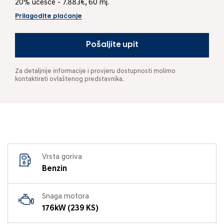
20% učešće - 7.883€, 60 mj.
Prilagodite plaćanje
Pošaljite upit
Za detaljnije informacije i provjeru dostupnosti molimo
kontaktirati ovlaštenog predstavnika.
Vrsta goriva
Benzin
Snaga motora
176kW (239 KS)