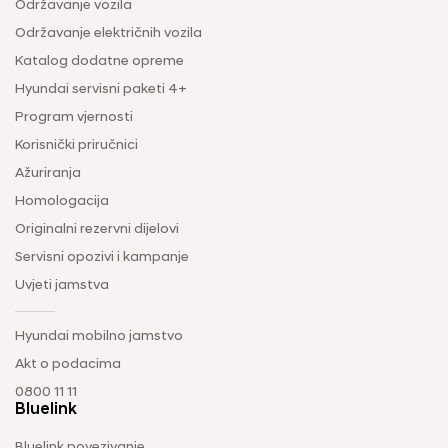
Održavanje vozila
Održavanje električnih vozila
Katalog dodatne opreme
Hyundai servisni paketi 4+
Program vjernosti
Korisnički priručnici
Ažuriranja
Homologacija
Originalni rezervni dijelovi
Servisni opozivi i kampanje
Uvjeti jamstva
Hyundai mobilno jamstvo
Akt o podacima
0800 11 11
Bluelink
Bluelink povezivanje