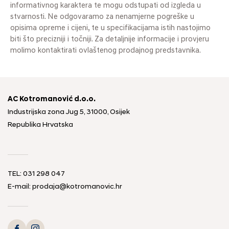
informativnog karaktera te mogu odstupati od izgleda u
stvarnosti. Ne odgovaramo za nenamjerne pogreške u
opisima opreme i cijeni, te u specifikacijama istih nastojimo
biti što precizniji i točniji. Za detaljnije informacije i provjeru
molimo kontaktirati ovlaštenog prodajnog predstavnika.
AC Kotromanović d.o.o.
Industrijska zona Jug 5, 31000, Osijek
Republika Hrvatska
TEL: 031 298 047
E-mail: prodaja@kotromanovic.hr