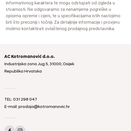
informativnog karaktera te mogu odstupati od izgleda u
stvarnosti. Ne odgovaramo za nenamjerne pogreške u
opisima opreme i cijeni, te u specifikacijama istih nastojimo
biti što precizniji i točniji. Za detaljnije informacije i provjeru
molimo kontaktirati ovlaštenog prodajnog predstavnika.
AC Kotromanović d.o.o.
Industrijska zona Jug 5, 31000, Osijek
Republika Hrvatska
TEL: 031 298 047
E-mail: prodaja@kotromanovic.hr