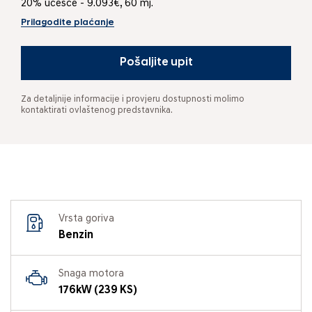
20% učešće - 9.093€, 60 mj.
Prilagodite plaćanje
Pošaljite upit
Za detaljnije informacije i provjeru dostupnosti molimo
kontaktirati ovlaštenog predstavnika.
Vrsta goriva
Benzin
Snaga motora
176kW (239 KS)