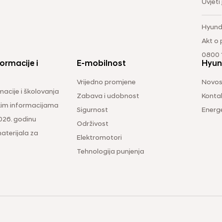
Uvjeti
Hyund
Akt o
0800 1
ormacije i
E-mobilnost
Hyun
Vrijedno promjene
Novos
macije i školovanja
Zabava i udobnost
Konta
čkim informacijama
Sigurnost
Energ
026. godinu
Održivost
aterijala za
Elektromotori
Tehnologija punjenja