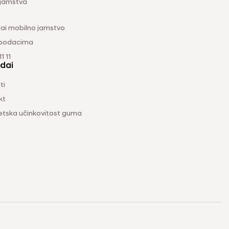
 jamstva
ai mobilno jamstvo
 podacima
1 11
dai
ti
kt
etska učinkovitost guma