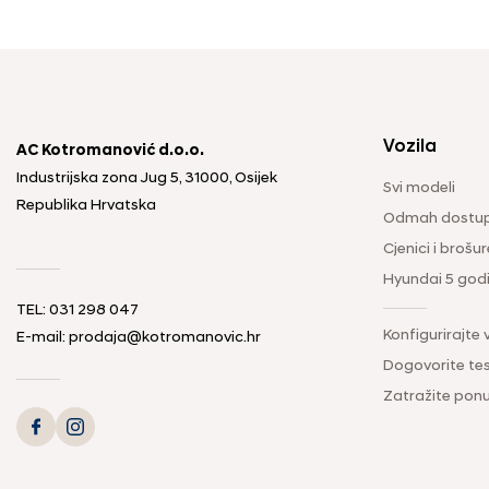
Vozila
AC Kotromanović d.o.o.
Industrijska zona Jug 5, 31000, Osijek
Svi modeli
Republika Hrvatska
Odmah dostup
Cjenici i brošur
Hyundai 5 god
TEL: 031 298 047
Konfigurirajte 
E-mail: prodaja@kotromanovic.hr
Dogovorite tes
Zatražite pon