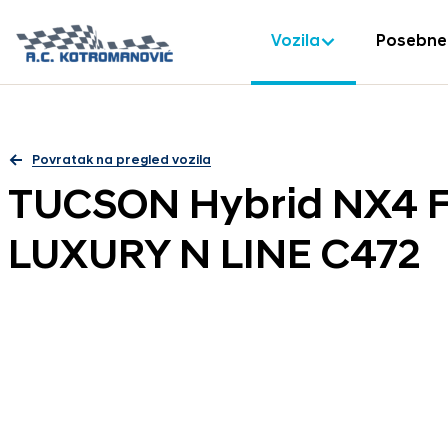
Vozila
Posebne
Povratak na pregled vozila
TUCSON Hybrid NX4 F
LUXURY N LINE C472