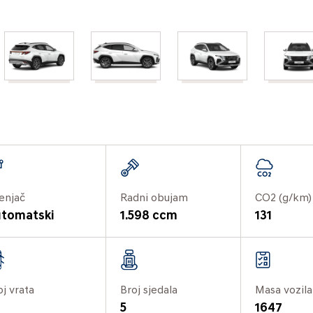
enjač
Radni obujam
CO2 (g/km)
tomatski
1.598 ccm
131
oj vrata
Broj sjedala
Masa vozila
5
1647