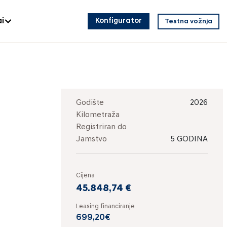
i
Konfigurator
Testna vožnja
Godište
2026
Kilometraža
Registriran do
Jamstvo
5 GODINA
Cijena
45.848,74 €
Leasing financiranje
699,20€