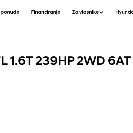
 ponude
Financiranje
Za vlasnike
Hyunda
L 1.6T 239HP 2WD 6AT