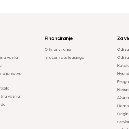
Financiranje
Za vl
O financiranju
Održa
na vozila
Izračun rate leasinga
Održav
e
Katal
ina jamstva
Hyunda
Progr
vozilo
Korisni
tnu vožnju
Ažurir
udu
Homol
Origina
Servis