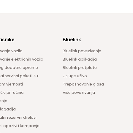
asnike
Bluelink
vanje vozila
Bluelink povezivanje
anje električnih vozila
Bluelink aplikacija
og dodatne opreme
Bluelink pretplate
i servisni paketi 4+
Usluge uživo
am vjernosti
Prepoznavanje glasa
čki priručnici
Više povezivanja
anja
ogacija
lni rezervni dijelovi
ni opozivi i kampanje