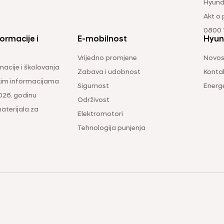
Hyund
Akt o
0800 1
ormacije i
E-mobilnost
Hyun
Vrijedno promjene
Novos
macije i školovanja
Zabava i udobnost
Konta
čkim informacijama
Sigurnost
Energ
026. godinu
Održivost
aterijala za
Elektromotori
Tehnologija punjenja