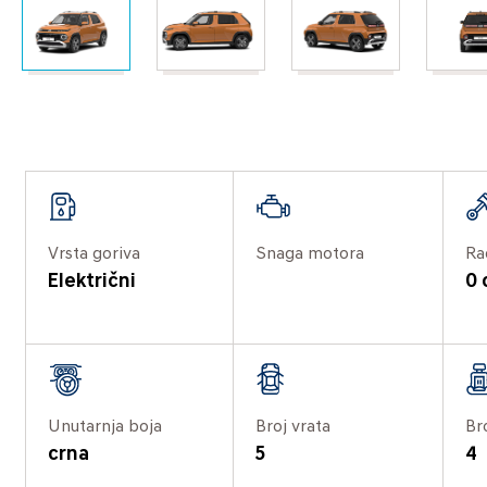
Vrsta goriva
Snaga motora
Ra
Električni
0
Unutarnja boja
Broj vrata
Br
crna
5
4