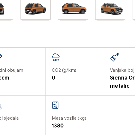
dni obujam
CO2 (g/km)
Vanjska boj
 ccm
0
Sienna O
metalic
oj sjedala
Masa vozila (kg)
1380