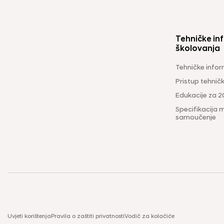
Tehničke inf
školovanja
Tehničke infor
Pristup tehni
Edukacije za 2
Specifikacija m
samoučenje
Uvjeti korištenja
Pravila o zaštiti privatnosti
Vodič za kolačiće