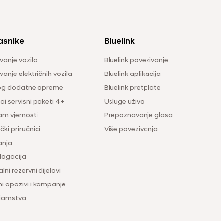
asnike
Bluelink
vanje vozila
Bluelink povezivanje
anje električnih vozila
Bluelink aplikacija
og dodatne opreme
Bluelink pretplate
i servisni paketi 4+
Usluge uživo
am vjernosti
Prepoznavanje glasa
čki priručnici
Više povezivanja
anja
ogacija
lni rezervni dijelovi
ni opozivi i kampanje
 jamstva