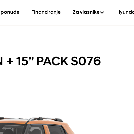
 ponude
Financiranje
Za vlasnike
Hyunda
+ 15” PACK S076