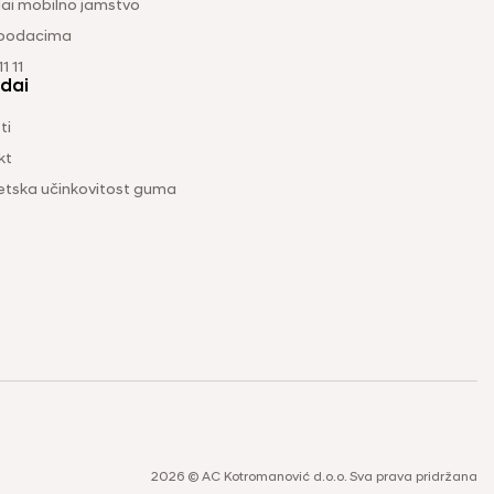
ai mobilno jamstvo
 podacima
1 11
dai
ti
kt
etska učinkovitost guma
2026 © AC Kotromanović d.o.o. Sva prava pridržana