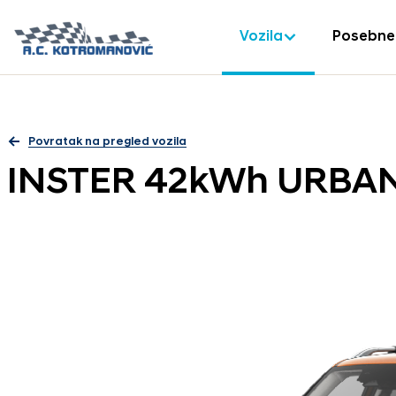
Vozila
Posebne
Povratak na pregled vozila
INSTER 42kWh URBAN 