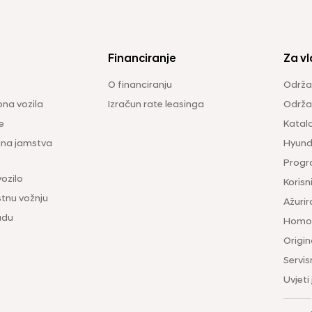
Financiranje
Za vl
O financiranju
Održa
na vozila
Izračun rate leasinga
Održav
e
Katal
ina jamstva
Hyunda
Progr
vozilo
Korisni
tnu vožnju
Ažurir
udu
Homol
Origina
Servis
Uvjeti