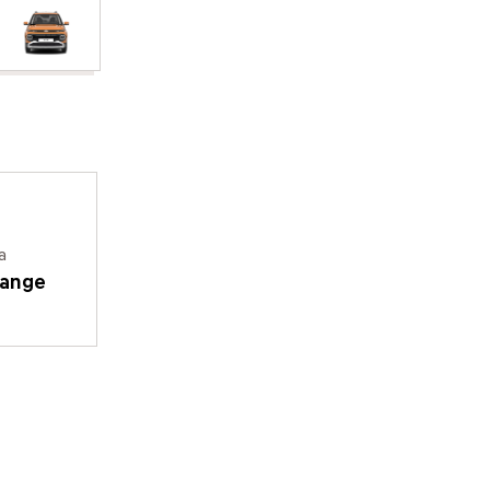
a
range