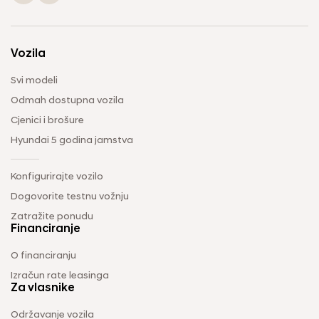
Vozila
Svi modeli
Odmah dostupna vozila
Cjenici i brošure
Hyundai 5 godina jamstva
Konfigurirajte vozilo
Dogovorite testnu vožnju
Zatražite ponudu
Financiranje
O financiranju
Izračun rate leasinga
Za vlasnike
Održavanje vozila