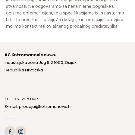
informativnog karaktera te mogu odstupati od izgleda u
stvarnosti. Ne odgovaramo za nenamjerne pogreške u
opisima opreme i cijeni, te u specifikacijama istih nastojimo
biti što precizniji i točniji. Za detaljnije informacije i provjeru
molimo kontaktirati ovlaštenog prodajnog predstavnika.
AC Kotromanović d.o.o.
Industrijska zona Jug 5, 31000, Osijek
Republika Hrvatska
TEL: 031 298 047
E-mail: prodaja@kotromanovic.hr