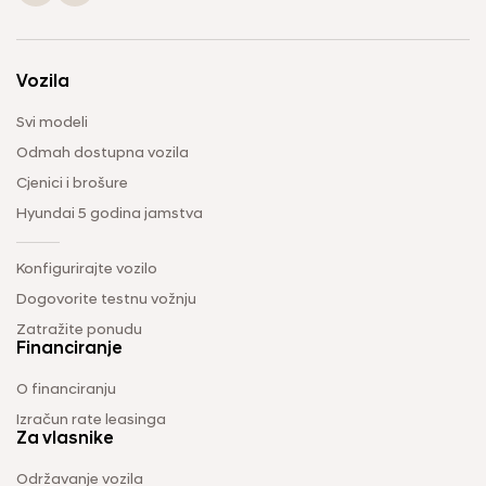
Vozila
Svi modeli
Odmah dostupna vozila
Cjenici i brošure
Hyundai 5 godina jamstva
Konfigurirajte vozilo
Dogovorite testnu vožnju
Zatražite ponudu
Financiranje
O financiranju
Izračun rate leasinga
Za vlasnike
Održavanje vozila