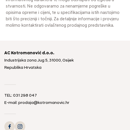
informativnog karaktera te mogu odstupati od izgleda u
stvarnosti. Ne odgovaramo za nenamjerne pogreške u
opisima opreme i cijeni, te u specifikacijama istih nastojimo
biti što precizniji i točniji. Za detaljnije informacije i provjeru
molimo kontaktirati ovlaštenog prodajnog predstavnika.
AC Kotromanović d.o.o.
Industrijska zona Jug 5, 31000, Osijek
Republika Hrvatska
TEL: 031 298 047
E-mail: prodaja@kotromanovic.hr