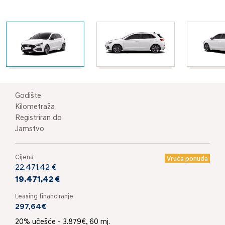
Godište
Kilometraža
Registriran do
Jamstvo
Cijena
Vruća ponuda
22.471,42 €
19.471,42 €
Leasing financiranje
297,64€
20% učešće - 3.879€, 60 mj.