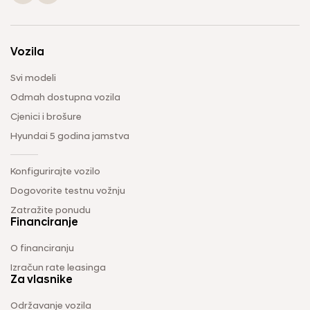
Vozila
Svi modeli
Odmah dostupna vozila
Cjenici i brošure
Hyundai 5 godina jamstva
Konfigurirajte vozilo
Dogovorite testnu vožnju
Zatražite ponudu
Financiranje
O financiranju
Izračun rate leasinga
Za vlasnike
Održavanje vozila