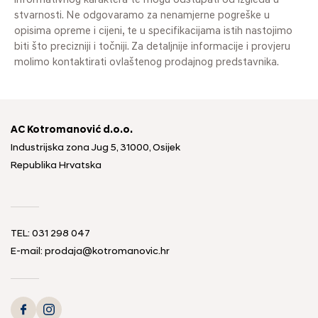
informativnog karaktera te mogu odstupati od izgleda u
stvarnosti. Ne odgovaramo za nenamjerne pogreške u
opisima opreme i cijeni, te u specifikacijama istih nastojimo
biti što precizniji i točniji. Za detaljnije informacije i provjeru
molimo kontaktirati ovlaštenog prodajnog predstavnika.
AC Kotromanović d.o.o.
Industrijska zona Jug 5, 31000, Osijek
Republika Hrvatska
TEL: 031 298 047
E-mail: prodaja@kotromanovic.hr