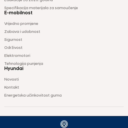
Edukacije za 2026. godinu
Specifikacija materijala za samoučenje
E-mobilnost
Vrijedno promjene
Zabava i udobnost
Sigurnost
Održivost
Elektromotori
Tehnologija punjenja
Hyundai
Novosti
Kontakt
Energetska učinkovitost guma
Uvjeti korištenja
Pravila o zaštiti privatnosti
Vodič za kolačiće
2026 © AC Kotromanović d.o.o. Sva prava pridržana