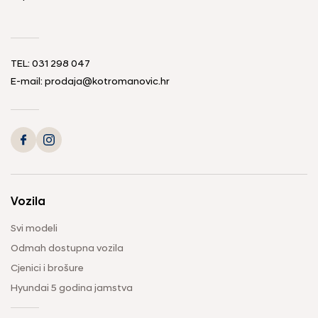
TEL: 031 298 047
E-mail: prodaja@kotromanovic.hr
Vozila
Svi modeli
Odmah dostupna vozila
Cjenici i brošure
Hyundai 5 godina jamstva