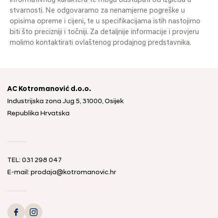
informativnog karaktera te mogu odstupati od izgleda u
stvarnosti. Ne odgovaramo za nenamjerne pogreške u
opisima opreme i cijeni, te u specifikacijama istih nastojimo
biti što precizniji i točniji. Za detaljnije informacije i provjeru
molimo kontaktirati ovlaštenog prodajnog predstavnika.
AC Kotromanović d.o.o.
Industrijska zona Jug 5, 31000, Osijek
Republika Hrvatska
TEL: 031 298 047
E-mail: prodaja@kotromanovic.hr