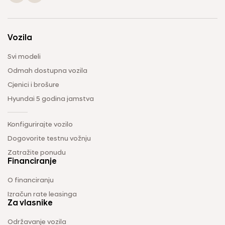
Vozila
Svi modeli
Odmah dostupna vozila
Cjenici i brošure
Hyundai 5 godina jamstva
Konfigurirajte vozilo
Dogovorite testnu vožnju
Zatražite ponudu
Financiranje
O financiranju
Izračun rate leasinga
Za vlasnike
Održavanje vozila