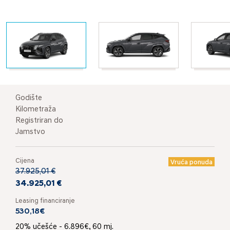
Godište
Kilometraža
Registriran do
Jamstvo
Cijena
Vruća ponuda
37.925,01 €
34.925,01 €
Leasing financiranje
530,18€
20% učešće - 6.896€, 60 mj.