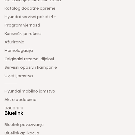
Održavanje električnih vozila
Katalog dodatne opreme
Hyundai servisni paketi 4+
Program vjernosti
Korisnički priručnici
Ažuriranja
Homologacija
Originalni rezervni dijelovi
Servisni opozivi i kampanje
Uvjeti jamstva
Hyundai mobilno jamstvo
Akt o podacima
0800 11 11
Bluelink
Bluelink povezivanje
Bluelink aplikacija