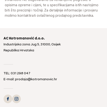
stvarnosti. Ne odgovaramo za nenamjerne pogreške u
opisima opreme i cijeni, te u specifikacijama istih nastojimo
biti što precizniji i točniji. Za detaljnije informacije i provjeru
molimo kontaktirati ovlaštenog prodajnog predstavnika.
AC Kotromanović d.o.o.
Industrijska zona Jug 5, 31000, Osijek
Republika Hrvatska
TEL: 031 298 047
E-mail: prodaja@kotromanovic.hr