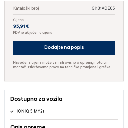
Kataloški broj
GI131ADE05
Cijena
95,91 €
PDV je uključen u cijenu
Dodajte na popis
Navedena cijena može varirati ovisno o opremi, motoru i
montaži. Pridržavamo pravo na tehničke promjene i greške.
Dostupno za vozila
IONIQ 5 MY21
Opis opreme