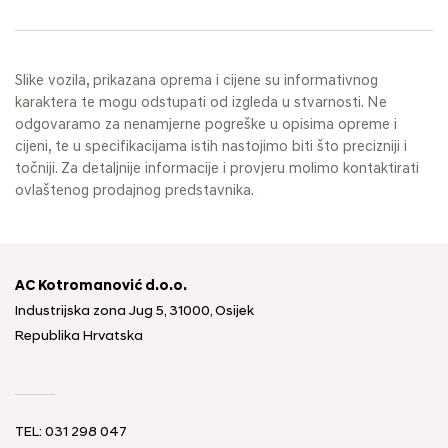
Slike vozila, prikazana oprema i cijene su informativnog
karaktera te mogu odstupati od izgleda u stvarnosti. Ne
odgovaramo za nenamjerne pogreške u opisima opreme i
cijeni, te u specifikacijama istih nastojimo biti što precizniji i
točniji. Za detaljnije informacije i provjeru molimo kontaktirati
ovlaštenog prodajnog predstavnika.
AC Kotromanović d.o.o.
Industrijska zona Jug 5, 31000, Osijek
Republika Hrvatska
TEL: 031 298 047